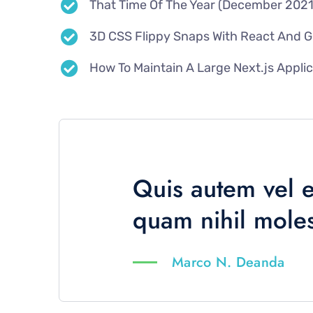
That Time Of The Year (December 2021
3D CSS Flippy Snaps With React And 
How To Maintain A Large Next.js Appli
Quis autem vel e
quam nihil moles
Marco N. Deanda