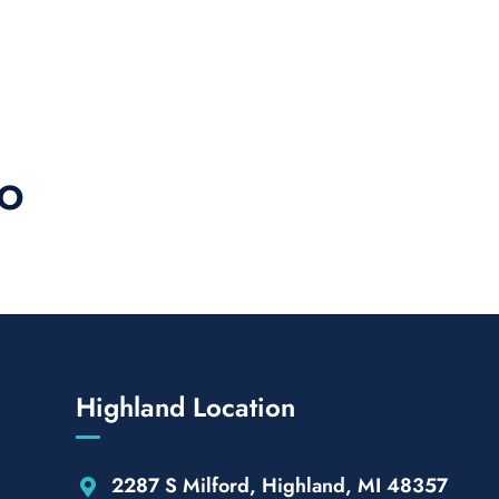
io
Highland Location
2287 S Milford, Highland, MI 48357