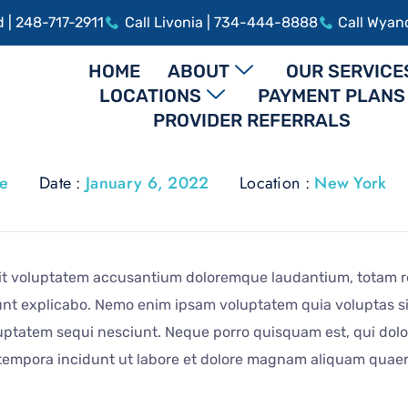
d | 248-717-2911
Call Livonia | 734-444-8888
Call Wyan
HOME
ABOUT
OUR SERVICE
LOCATIONS
PAYMENT PLANS
PROVIDER REFERRALS
oe
Date :
January 6, 2022
Location :
New York
 sit voluptatem accusantium doloremque laudantium, totam r
 sunt explicabo. Nemo enim ipsam voluptatem quia voluptas sit
ptatem sequi nesciunt. Neque porro quisquam est, qui dolor
 tempora incidunt ut labore et dolore magnam aliquam quae