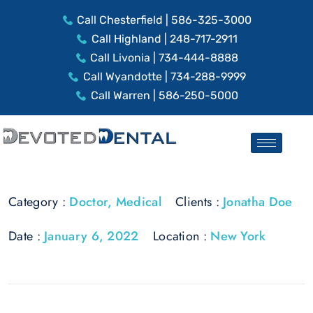
Call Chesterfield | 586-325-3000
Call Highland | 248-717-2911
Call Livonia | 734-444-8888
Call Wyandotte | 734-288-9999
Call Warren | 586-250-5000
Category :
Doctor
,
Medical
Clients :
Jonatha Doe
Date :
January 6, 2022
Location :
New York